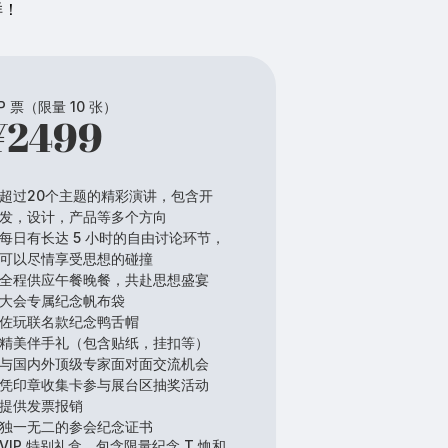
样！
IP 票（限量 10 张）
¥2499
超过20个主题的精彩演讲，包含开
发，设计，产品等多个方向
每日有长达 5 小时的自由讨论环节，
可以尽情享受思想的碰撞
全程供应午餐晚餐，共赴思想盛宴
大会专属纪念帆布袋
佐玩联名款纪念鸭舌帽
精美伴手礼（包含贴纸，挂扣等）
与国内外顶级专家面对面交流机会
凭印章收集卡参与展台区抽奖活动
提供发票报销
独一无二的参会纪念证书
VIP 特别礼盒，包含限量纪念 T 恤和