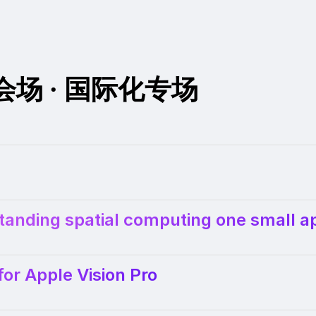
- 主会场 · 国际化专场
anding spatial computing one small ap
for Apple Vision Pro