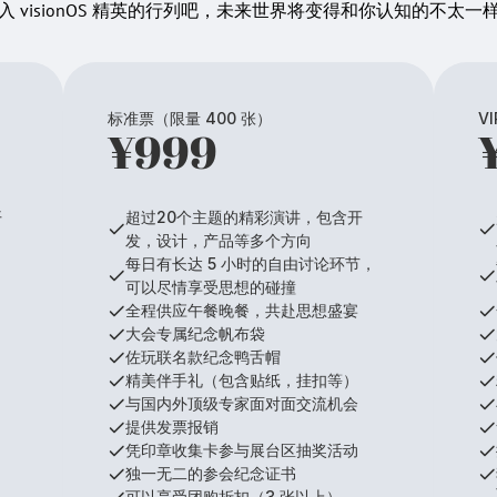
入 visionOS 精英的行列吧，未来世界将变得和你认知的不太一
标准票（限量 400 张）
V
¥999
开
超过20个主题的精彩演讲，包含开
发，设计，产品等多个方向
，
每日有长达 5 小时的自由讨论环节，
可以尽情享受思想的碰撞
全程供应午餐晚餐，共赴思想盛宴
大会专属纪念帆布袋
佐玩联名款纪念鸭舌帽
精美伴手礼（包含贴纸，挂扣等）
与国内外顶级专家面对面交流机会
提供发票报销
凭印章收集卡参与展台区抽奖活动
独一无二的参会纪念证书
可以享受团购折扣（3 张以上）