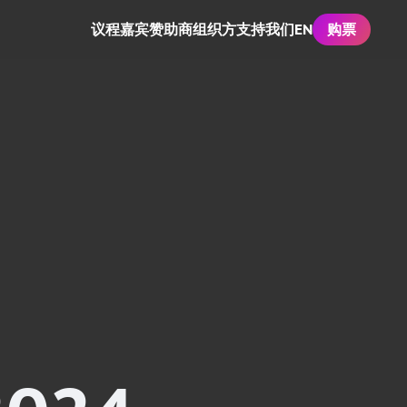
议程
嘉宾
赞助商
组织方
支持我们
EN
购票